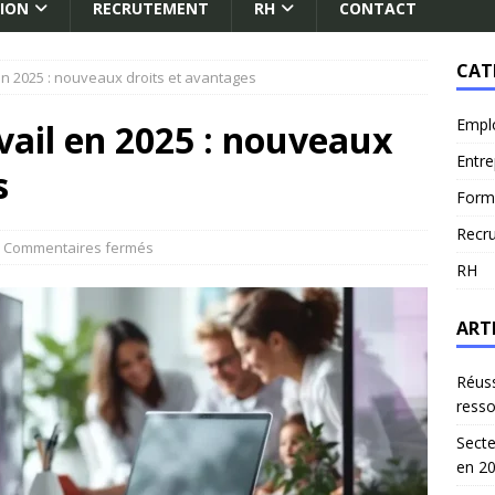
ION
RECRUTEMENT
RH
CONTACT
CAT
 en 2025 : nouveaux droits et avantages
Empl
vail en 2025 : nouveaux
Entre
s
Form
Recr
Commentaires fermés
RH
ART
Réuss
ress
Secte
en 2