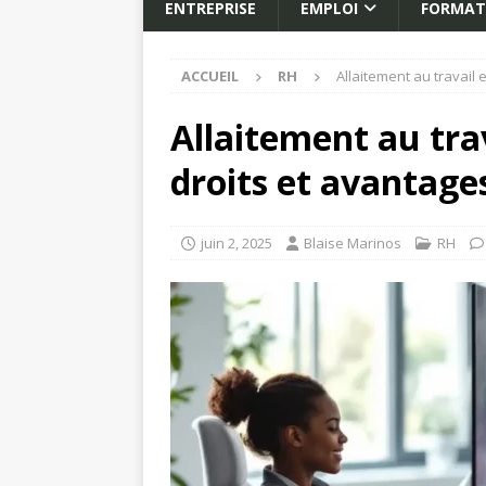
ENTREPRISE
EMPLOI
FORMAT
ACCUEIL
RH
Allaitement au travail
Allaitement au tra
droits et avantage
juin 2, 2025
Blaise Marinos
RH